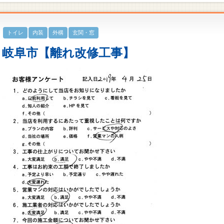
トイレ
内装
外構
玄関・窓
岐阜市【離れ改修工事】