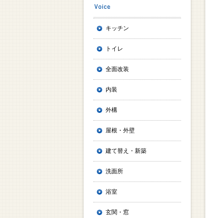
キッチン
トイレ
全面改装
内装
外構
屋根・外壁
建て替え・新築
洗面所
浴室
玄関・窓